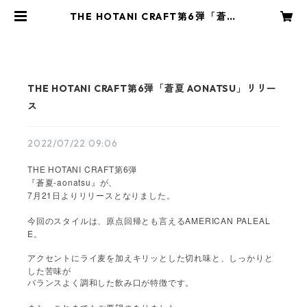
THE HOTANI CRAFT第6弾「蒼夏
AONATSU」リリース | KANPAI CO
MPANY STORE
THE HOTANI CRAFT第6弾「蒼夏 AONATSU」リリー
ス
2022/07/22 09:06
THE HOTANI CRAFT
6
第
弾
-aonatsu
『蒼夏
』が、
7
21
月
日よりリリースとなりました。
AMERICAN PALEAL
今回のスタイルは、原点回帰とも言える
E
。
アクセントにライ麦を加えキリッとした切れ味と、しっかりと
した苦味が
バランスよく調和した飲み口が特徴です。