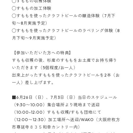
◯すももの収穫体験
◯すももの加工体験
◯すももを使ったクラフトビールの醸造体験（7月下
旬〜8月実施予定）
◯すももを使ったクラフトビールのラベリング体験（8
月下旬〜9月実施予定）
【参加いただいた方への特典】
すもも収穫の後、杉産のすももをお土産でお持ち帰り
いただきます（5個程度/お一人）
出来上がったすももを使ったクラフトビールを2本（お
一人）差し上げます。
■6月26日（日）、7月3日（日）当日のスケジュール
（9:30〜10:00）集合場所より現地まで送迎
（10:00-12:00）すもも収穫/すもも団地にて
（12:00〜12:30）加工場所へ送迎/WAKO（大阪府枚方
市尊延寺８３５和幸カントリー内）