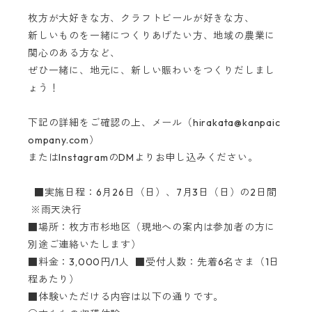
枚方が大好きな方、クラフトビールが好きな方、
新しいものを一緒につくりあげたい方、地域の農業に
関心のある方など、
ぜひ一緒に、地元に、新しい賑わいをつくりだしまし
ょう！
下記の詳細をご確認の上、メール（
hirakata@kanpaic
ompany.com
）
またはInstagramのDMよりお申し込みください。
■実施日程：6月26日（日）、7月3日（日）の2日間
※雨天決行
■場所：枚方市杉地区（現地への案内は参加者の方に
別途ご連絡いたします）
■料金：3,000円/1人 ■受付人数：先着6名さま（1日
程あたり）
■体験いただける内容は以下の通りです。