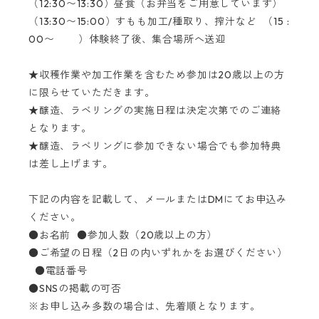
（12:30〜13:30）昼食（お弁当をご用意しています）
（13:30〜15:00）すもも加工/種取り、搾汁など （15 :
00〜 ）体験終了後、集合場所へ送迎
★収穫作業や加工作業を含むため参加は20歳以上の方
に限らせていただきます。
★醸造、ラベリングの実施日程は決定次第でのご連絡
となります。
★醸造、ラベリングに参加できない場合でも参加特典
は差し上げます。
下記の内容を記載して、メールまたはDMにてお申込み
ください。
●お名前 ●参加人数（20歳以上の方）
●ご希望の日程（2日の内いずれかをお選びください）
●電話番号
●SNSの掲載の可否
※お申し込み多数の場合は、先着順となります。