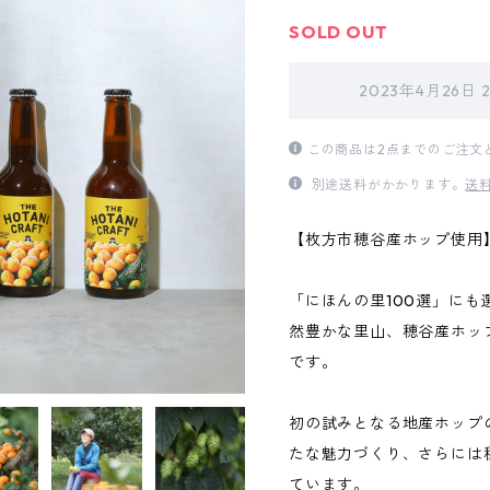
SOLD OUT
2023年4月26日
この商品は2点までのご注文
別途送料がかかります。
送
【枚方市穂谷産ホップ使用
「にほんの里100選」に
然豊かな里山、穂谷産ホッ
です。
初の試みとなる地産ホップ
たな魅力づくり、さらには
ています。