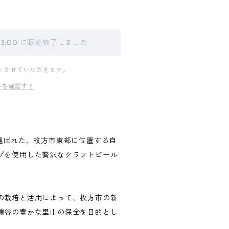
 23:00 に販売終了しました
とさせていただきます。
料を確認する
】
も選ばれた、枚方市東部に位置する自
プを使用した贅沢なクラフトビール
の栽培と活用によって、枚方市の新
穂谷の豊かな里山の保全を目的とし