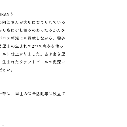
IKAN 》
む阿部さんが大切に育てられている
から皮に少し傷みのあったみかんを
ドロス軽減にも貢献しながら、穂谷
う里山の生まれの2つの恵みを使っ
ールに仕上がりました。古き良き里
に生まれたクラフトビールの奥深い
ださい。
一部は、里山の保全活動等に役立て
ヵ月