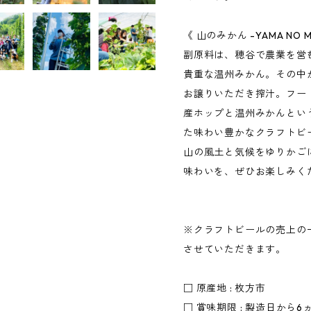
《 山のみかん -YAMA NO M
副原料は、穂谷で農業を営
貴重な温州みかん。その中
お譲りいただき搾汁。フー
産ホップと温州みかんとい
た味わい豊かなクラフトビ
山の風土と気候をゆりかご
味わいを、ぜひお楽しみく
※クラフトビールの売上の
させていただきます。
□ 原産地 : 枚方市
□ 賞味期限 : 製造日から6