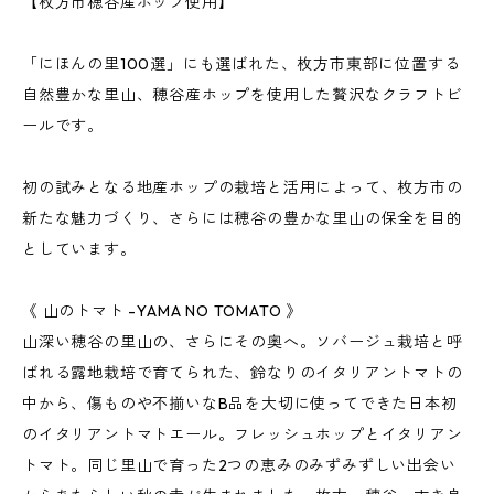
【枚方市穂谷産ホップ使用】
「にほんの里100選」にも選ばれた、枚方市東部に位置する
自然豊かな里山、穂谷産ホップを使用した贅沢なクラフトビ
ールです。
初の試みとなる地産ホップの栽培と活用によって、枚方市の
新たな魅力づくり、さらには穂谷の豊かな里山の保全を目的
としています。
《 山のトマト -YAMA NO TOMATO 》
山深い穂谷の里山の、さらにその奥へ。ソバージュ栽培と呼
ばれる露地栽培で育てられた、鈴なりのイタリアントマトの
中から、傷ものや不揃いなB品を大切に使ってできた日本初
のイタリアントマトエール。フレッシュホップとイタリアン
トマト。同じ里山で育った2つの恵みのみずみずしい出会い