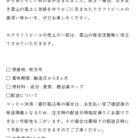
からあたらしい秋の幸が生まれました。枚方・穂谷、古き良
き里山の風土と気候をゆりかごに生まれたクラフトビールの
奥深い味わいを、ぜひお楽しみください。
※クラフトビールの売上の一部は、里山の保全活動等に役立
てさせていただきます。
□ 原産地 : 枚方市
□ 賞味期限 : 製造日から3ヵ月
□ 原材料・成分 : 麦芽、穂谷産ホップ
□配送について
コンビニ決済・銀行振込等の場合は、お支払い完了確認後の
発送準備となるため、注文時の配送日時指定通りにお届けで
きない可能性もございます。その場合は最短での配送日時に
て手配させていただきますのでご了承ください。