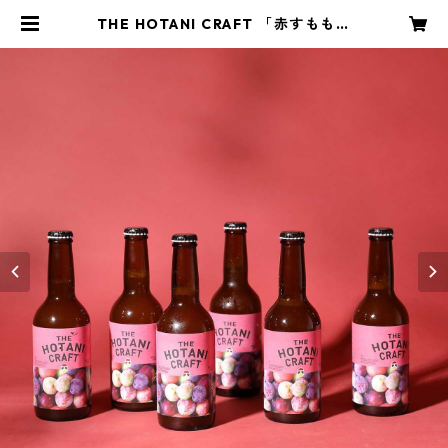
THE HOTANI CRAFT 「赤すもも」
-AKA SUMOMO 330ml （6本セッ
ト） | KANPAI COMPANY STORE