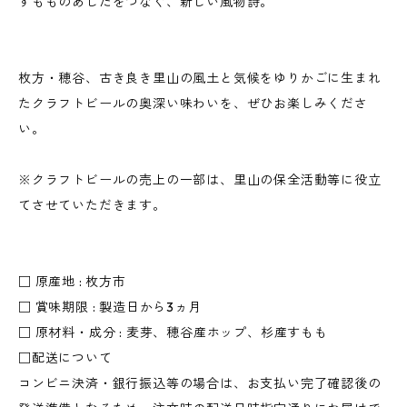
すもものあしたをつなぐ、新しい風物詩。
枚方・穂谷、古き良き里山の風土と気候をゆりかごに生まれ
たクラフトビールの奥深い味わいを、ぜひお楽しみくださ
い。
※クラフトビールの売上の一部は、里山の保全活動等に役立
てさせていただきます。
□ 原産地 : 枚方市
□ 賞味期限 : 製造日から3ヵ月
□ 原材料・成分 : 麦芽、穂谷産ホップ、杉産すもも
□配送について
コンビニ決済・銀行振込等の場合は、お支払い完了確認後の