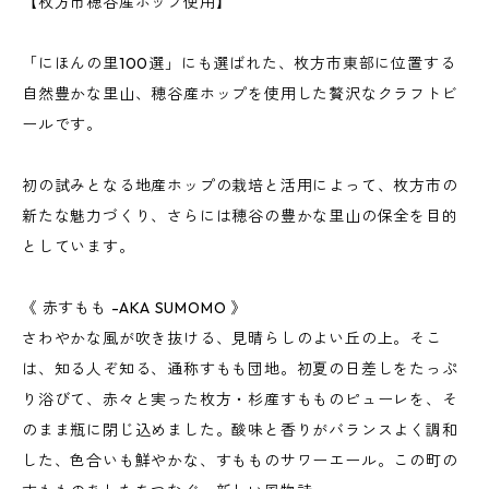
【枚方市穂谷産ホップ使用】
「にほんの里100選」にも選ばれた、枚方市東部に位置する
自然豊かな里山、穂谷産ホップを使用した贅沢なクラフトビ
ールです。
初の試みとなる地産ホップの栽培と活用によって、枚方市の
新たな魅力づくり、さらには穂谷の豊かな里山の保全を目的
としています。
《 赤すもも -AKA SUMOMO 》
さわやかな風が吹き抜ける、見晴らしのよい丘の上。そこ
は、知る人ぞ知る、通称すもも団地。初夏の日差しをたっぷ
り浴びて、赤々と実った枚方・杉産すもものピューレを、そ
のまま瓶に閉じ込めました。酸味と香りがバランスよく調和
した、色合いも鮮やかな、すもものサワーエール。この町の