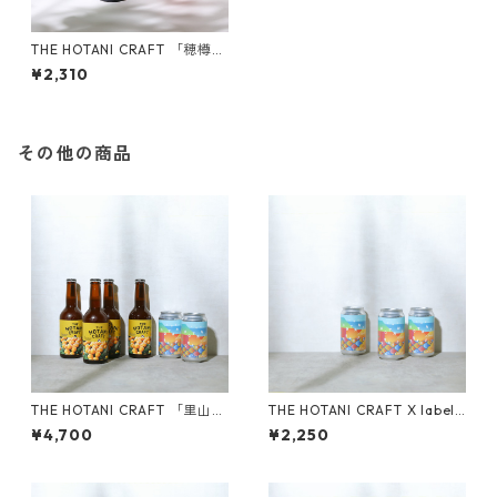
THE HOTANI CRAFT 「穂樽」
-HOTARU 330ml （3本セッ
¥2,310
ト）
その他の商品
THE HOTANI CRAFT 「里山の
THE HOTANI CRAFT X label
恵セット（山のみかん 4本／X
「COUNTRY ROAD」 350ml
¥4,700
¥2,250
label COUNTRY ROAD 2
（3本セット）
本）」