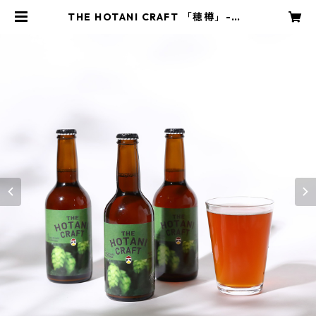
THE HOTANI CRAFT 「穂樽」-HO
TARU 330ml （3本セット） | KAN
PAI COMPANY STORE