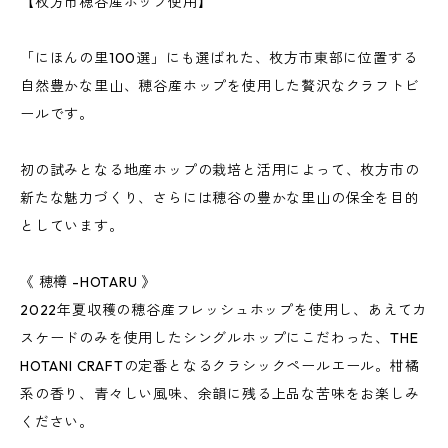
【枚方市穂谷産ホップ使用】
「にほんの里100選」にも選ばれた、枚方市東部に位置する
自然豊かな里山、穂谷産ホップを使用した贅沢なクラフトビ
ールです。
初の試みとなる地産ホップの栽培と活用によって、枚方市の
新たな魅力づくり、さらには穂谷の豊かな里山の保全を目的
としています。
《 穂樽 -HOTARU 》
2022年夏収穫の穂谷産フレッシュホップを使用し、あえてカ
スケードのみを使用したシングルホップにこだわった、THE
HOTANI CRAFTの定番となるクラシックペールエール。柑橘
系の香り、青々しい風味、余韻に残る上品な苦味をお楽しみ
ください。